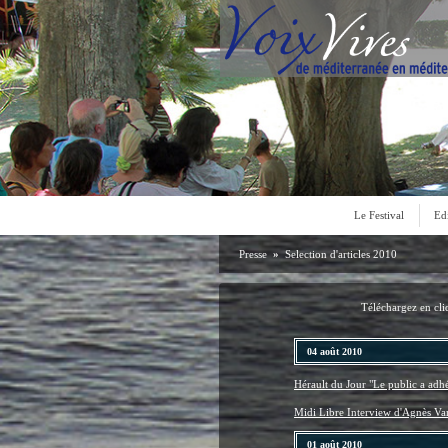
Le Festival
Ed
Presse
»
Selection d'articles 2010
Téléchargez en cliq
04 août 2010
Hérault du Jour "Le public a adh
Midi Libre Interview d'Agnès Va
01 août 2010