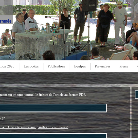
ition 2026
Les poètes
Publications
Equipes
Partenaires
Presse
uant sur chaque journal le fichier de l'article au format PDF.
éré"
rda : "Une alternative aux paroles du commerce"