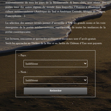
majoritairement de tous les pays de la Méditerranée. A leurs côtés, sont réunis des
poètes issus des autres régions du monde dans lesquelles l’Histoire a développé une
culture méditerranéenne (Amérique du Sud et Amérique Centrale, Afrique de l’Ouest,
Francophonie…).
La sélection des auteurs invités permet d’accueillir à Sète les grands noms et les voix
émergentes de la poésie méditerranéenne, représentatifs de toutes les tendances de la
poésie contemporaine.
Les lectures, rencontres et spectacles poétiques et musicaux sont d’accès gratuit.
Seuls les spectacles au Théâtre de la Mer et au Jardin du Château d’Eau sont payants.
»
Pays
:
»
Nom
: