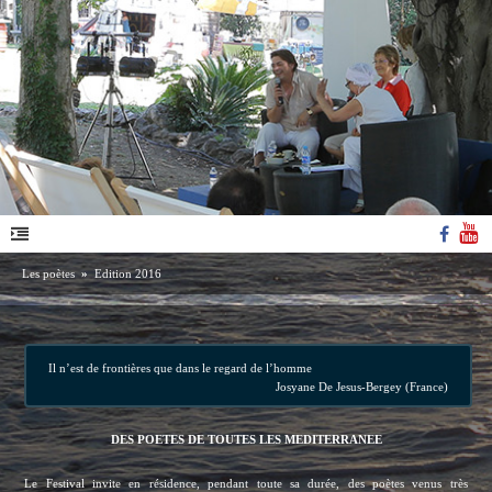
Les poètes
»
Edition 2016
Il n’est de frontières que dans le regard de l’homme
Josyane De Jesus-Bergey (France)
DES POETES DE TOUTES LES MEDITERRANEE
Le Festival invite en résidence, pendant toute sa durée, des poètes venus très