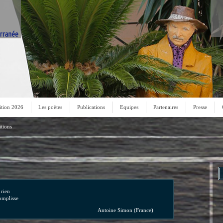
ition 2026
Les poètes
Publications
Equipes
Partenaires
Presse
tions
 rien
omplisse
Antoine Simon (France)