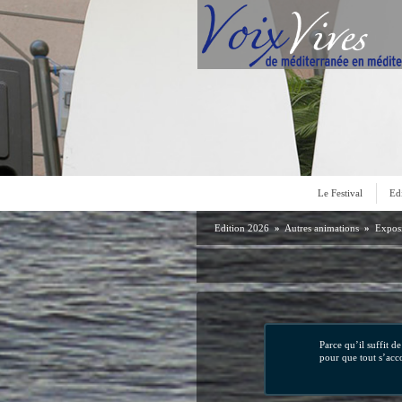
Le Festival
Ed
Edition 2026
»
Autres animations
»
Exposi
Parce qu’il suffit de
pour que tout s’acc