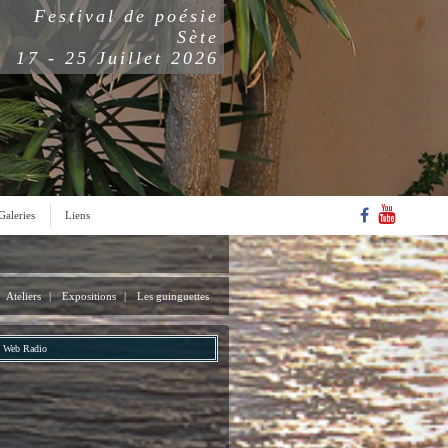
Festival de poésie
Sète
17 - 25 Juillet 2026
Galeries
Liens
Ateliers
|
Expositions
|
Les guinguettes
Web Radio