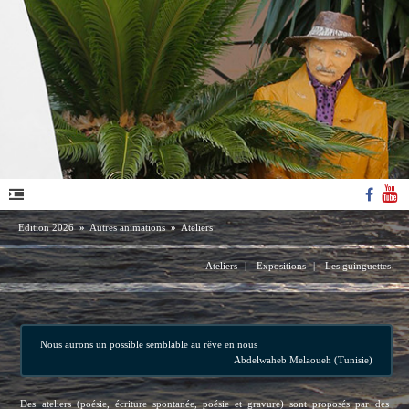
Edition 2026
»
Autres animations
»
Ateliers
Ateliers
|
Expositions
|
Les guinguettes
Nous aurons un possible semblable au rêve en nous
Abdelwaheb Melaoueh (Tunisie)
Des ateliers (poésie, écriture spontanée, poésie et gravure) sont proposés par des