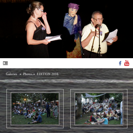
Galeries
»
Photos
»
EDITION 2016