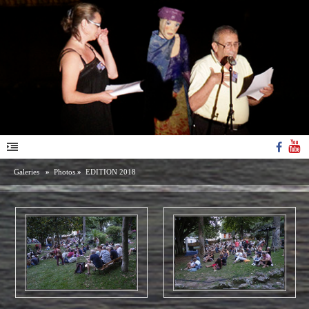
Galeries
»
Photos
»
EDITION 2018